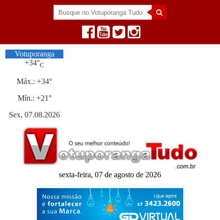
Votuporanga
+
34°
C
Máx.:
+
34°
Mín.:
+
21°
Sex, 07.08.2026
sexta-feira, 07 de agosto de 2026