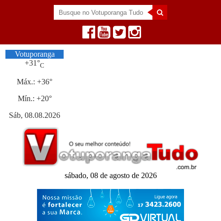
Votuporanga
+
31°
C
Máx.:
+
36°
Mín.:
+
20°
Sáb, 08.08.2026
sábado, 08 de agosto de 2026