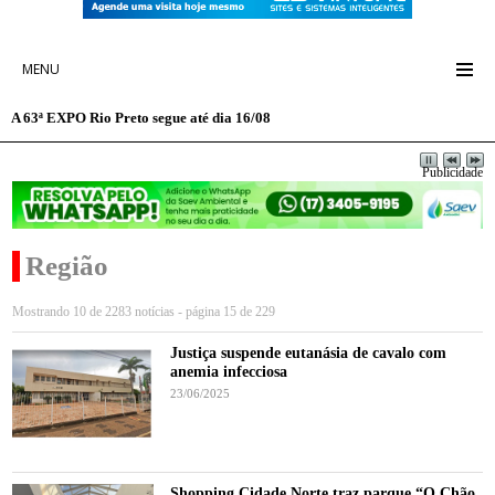
MENU
A 63ª EXPO Rio Preto segue até dia 16/08
Publicidade
Região
Mostrando 10 de 2283 notícias - página 15 de 229
Justiça suspende eutanásia de cavalo com
anemia infecciosa
23/06/2025
Shopping Cidade Norte traz parque “O Chão