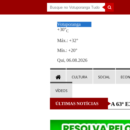
Votuporanga
+
30°
C
Máx.:
+
32°
Mín.:
+
20°
Qui, 06.08.2026
CULTURA
SOCIAL
ECO
VÍDEOS
A 63ª E
ÚLTIMAS NOTÍCIAS