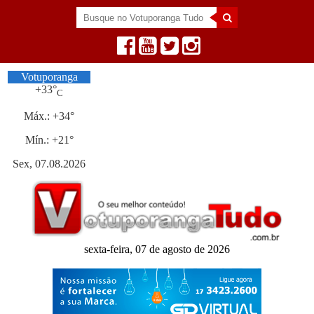
Votuporanga
+
33°
C
Máx.:
+
34°
Mín.:
+
21°
Sex, 07.08.2026
sexta-feira, 07 de agosto de 2026